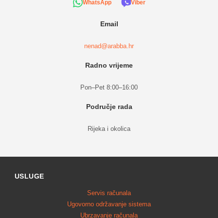
WhatsApp
Viber
Email
nenad@arabba.hr
Radno vrijeme
Pon–Pet 8:00–16:00
Područje rada
Rijeka i okolica
USLUGE
Servis računala
Ugovorno održavanje sistema
Ubrzavanje računala