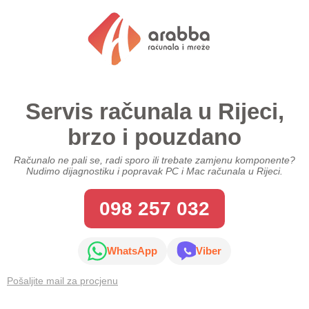
Preskoči
Preskoči
Preskoči
na
na
na
sadržaj
sadržaj
sadržaj
Servis računala u Rijeci,
brzo i pouzdano
Računalo ne pali se, radi sporo ili trebate zamjenu komponente?
Nudimo dijagnostiku i popravak PC i Mac računala u Rijeci.
098 257 032
WhatsApp
Viber
Pošaljite mail za procjenu