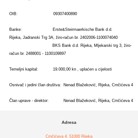
OIB: 09307400890
Banke: Erste&Steirmaerkische Bank d.d.
Rijeka,
Jadranski Trg 3A, žiro-račun br. 2402006-1100074040
BKS Bank d.d. Rijeka, Mljekarski trg 3,
žiro-
račun br. 2488001 - 1100109897
Temeljni kapital: 19.000,00 kn , uplaćen u cijelosti
Osnivač i jedini član društva: Nenad Blažeković, Rijeka, Crnčićeva 4
Član uprave - direktor: Nenad Blažeković, Rijeka, Crnčićeva 4
Adresa
Crnčićeva 4, 51000 Rijeka