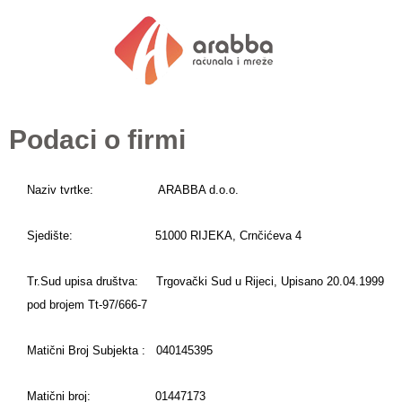
Preskoči
Preskoči
Preskoči
na
na
na
sadržaj
sadržaj
sadržaj
Podaci o firmi
Naziv tvrtke: ARABBA d.o.o.
Sjedište: 51000 RIJEKA, Crnčićeva 4
Tr.Sud upisa društva: Trgovački Sud u Rijeci, Upisano
20.04.1999
pod brojem Tt-97/666-7
Matični Broj Subjekta : 040145395
Matični broj: 01447173